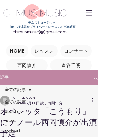
Chimu’s music
チムズミュージック
川崎・横浜完全プライベートレッスンの声楽教室
chimusmusic(@)gmail.com
HOME
レッスン
コンサート
西岡慎介
倉谷千明
記事
よくあるご質問
お問い合わせ
全ての記事
chimusjapan
全ての記事
2024年8月14日
読了時間: 1分
オペレッタ「こうもり」
about us
にテノール西岡慎介が出演
news
concert
予定