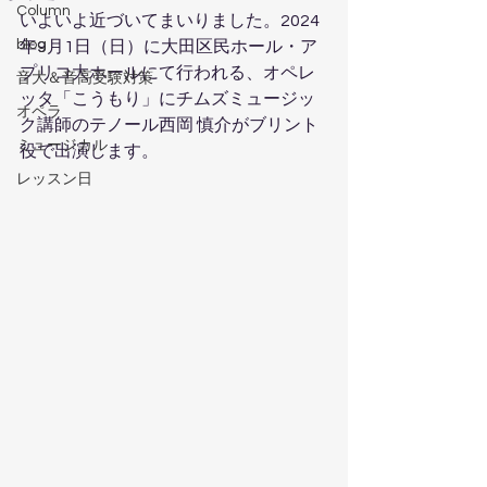
Column
いよいよ近づいてまいりました。2024
blog
年9月1日（日）に大田区民ホール・ア
プリコ大ホールにて行われる、オペレ
音大＆音高受験対策
ッタ「こうもり」にチムズミュージッ
オペラ
ク講師のテノール西岡 慎介がブリント
ミュージカル
役で出演します。
レッスン日