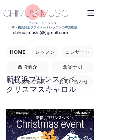
Chimu’s music
チムズミュージック
川崎・横浜完全プライベートレッスンの声楽教室
chimusmusic(@)gmail.com
HOME
レッスン
コンサート
西岡慎介
倉谷千明
新横浜プリンスペペ
よくあるご質問
お問い合わせ
クリスマスキャロル