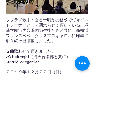
ソプラノ歌手・倉谷千明がの務校でヴォイス
トレーナーとして関わらせて頂いている、桐
蔭学園混声合唱団の生徒たちと共に、新横浜
プリンスペペ クリスマスキャロルに昨年に
引き続き出演致しました。
​２曲歌わせて頂きました。
♪O holi night（混声合唱部と共に）
♪Mariä Wiegenlied
２０１９年１２月２２日（日）
１４:００/ １５：３０ ２回公演
新横浜プリンスペペ １Fアトリウム
​入場無料
​www.chimusmusic.com
© 2017 BY CHIMU'S MUSIC