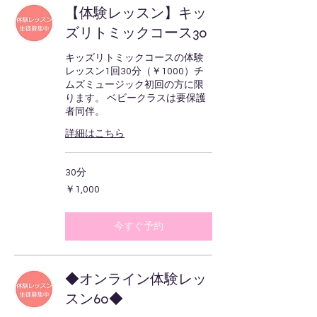
【体験レッスン】キッ
ズリトミックコース30
キッズリトミックコースの体験
レッスン1回30分（￥1000）チ
ムズミュージック初回の方に限
ります。 ベビークラスは要保護
者同伴。
詳細はこちら
30分
1,000
￥1,000
円
今すぐ予約
◆オンライン体験レッ
スン60◆