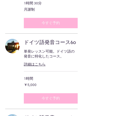
1時間 30分
月
月謝制
謝
制
今すぐ予約
ドイツ語発音コース60
単発レッスン可能。ドイツ語の
発音に特化したコース。
詳細はこちら
1時間
5,000
￥5,000
円
今すぐ予約