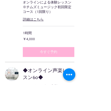
オンラインによる体験レッスン
※チムズミュージック初回限定
コース（1回限り）
詳細はこちら
1時間
4,000
￥4,000
円
今すぐ予約
◆オンライン声楽レッ
スン60◆
オンラインによる声楽レッス
ン。
詳細はこちら