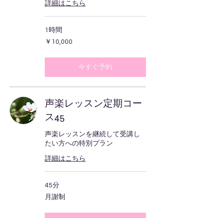
詳細はこちら
1時間
10,000
￥10,000
円
今すぐ予約
声楽レッスン定期コー
ス45
声楽レッスンを継続して受講し
たい方への特別プラン
詳細はこちら
45分
月
月謝制
謝
制