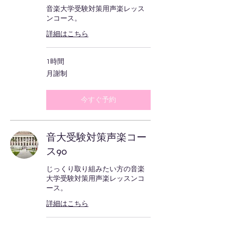
音楽大学受験対策用声楽レッス
ンコース。
詳細はこちら
1時間
月
月謝制
謝
制
今すぐ予約
音大受験対策声楽コー
ス90
じっくり取り組みたい方の音楽
大学受験対策用声楽レッスンコ
ース。
詳細はこちら