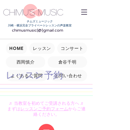
Chimu’s music
チムズミュージック
川崎・横浜完全プライベートレッスンの声楽教室
chimusmusic(@)gmail.com
HOME
レッスン
コンサート
西岡慎介
倉谷千明
レッスン予約
よくあるご質問
お問い合わせ
♬ 当教室を初めてご受講される方へ ♬
まずは
レッスンご予約
フォーム
からご連
絡ください。