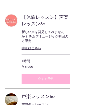
【体験レッスン】声楽
レッスン60
新しい声を発見してみません
か？ チムズミュージック初回の
方限定
詳細はこちら
1時間
5,000
￥5,000
円
今すぐ予約
声楽レッスン60
声楽個人レッスン