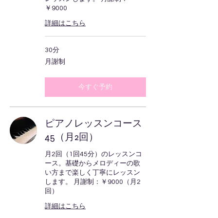
￥9000
詳細はこちら
30分
月
月謝制
謝
制
今すぐ予約
ピアノレッスンコース
45（月2回）
月2回（1回45分）のレッスンコ
ース。基礎からメロディーの歌
い方まで楽しく丁寧にレッスン
します。 月謝制：￥9000（月2
回）
詳細はこちら