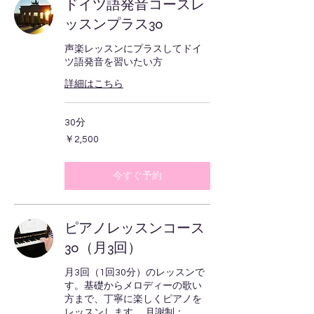
ドイツ語発音コースレ
ッスンプラス30
声楽レッスンにプラスしてドイ
ツ語発音を習いたい方
詳細はこちら
30分
2,500
￥2,500
円
今すぐ予約
ピアノレッスンコース
30（月3回）
月3回（1回30分）のレッスンで
す。基礎からメロディーの歌い
方まで、丁寧に楽しくピアノを
レッスンします。 月謝制：