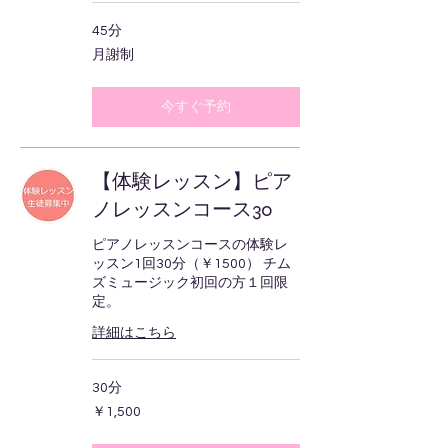
45分
月
月謝制
謝
制
今すぐ予約
【体験レッスン】ピア
ノレッスンコース30
ピアノレッスンコースの体験レ
ッスン1回30分（￥1500） チム
ズミュージック初回の方１回限
定。
詳細はこちら
30分
1,500
￥1,500
円