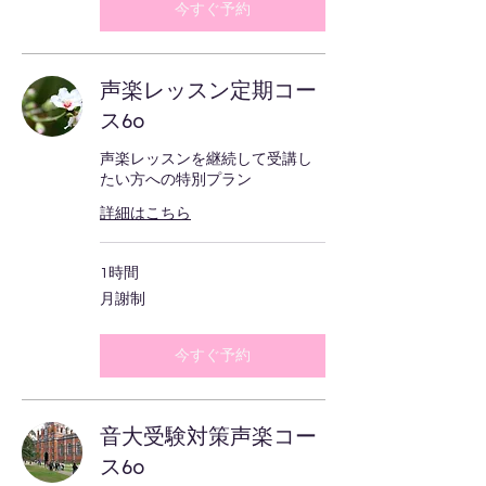
今すぐ予約
声楽レッスン定期コー
ス60
声楽レッスンを継続して受講し
たい方への特別プラン
詳細はこちら
1時間
月
月謝制
謝
制
今すぐ予約
音大受験対策声楽コー
ス60