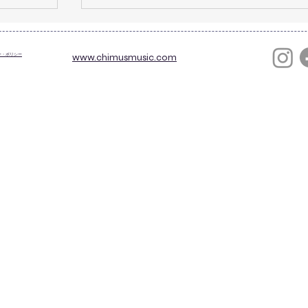
ゴールデンウィーク2023レッスン日
ー・ポリシー
​www.chimusmusic.com
しま
ゴールデンウィークのレッスン日をお知
0 10日
らせいたします。 ＜4月＞ 29日（土・
00-
祝）10:00-17:00（ほぼ満席） 30日（日）
 倉谷講師
休講 ＜5月＞ 1日（月）休講 2日（火）休
0以降
講 3日（水・祝）10:00-17:00 4日（木・
祝）10:00-17:00 5日（金・祝）休講...