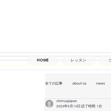
HOME
レッスン
全ての記事
about us
news
chimusjapan
オペラ
ミュージカル
レ
2023年5月13日
読了時間: 1分