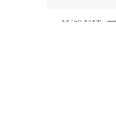
2023年6月のレッスン日
プライバシ
© 2017 BY CHIMU'S MUSIC
６月のレッスン日をお知らせいた
す。 ＜6月＞ 3日（土）10:00-17:0
（土）10:00-17:00 17日（土）10:
12:00 24日（土）10:00-17:00 ♪
（全枠〇） ♪西岡講師（土曜15:0
〇）...