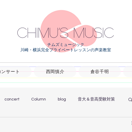
Chimu’s music
チムズミュージック
川崎・横浜完全プライベートレッスンの声楽教室
コンサート
西岡慎介
倉谷千明
concert
Column
blog
音大＆音高受験対策
ッスン日