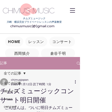
Chimu’s music
チムズミュージック
川崎・横浜完全プライベートレッスンの声楽教室
chimusmusic(@)gmail.com
HOME
レッスン
コンサート
西岡慎介
倉谷千明
記事
よくあるご質問
お問い合わせ
全ての記事
chimusjapan
全ての記事
2025年1月12日
読了時間: 1分
チムズミュージックコン
about us
サート明日開催
news
concert
こんばんは。ついに明日チムズミュー