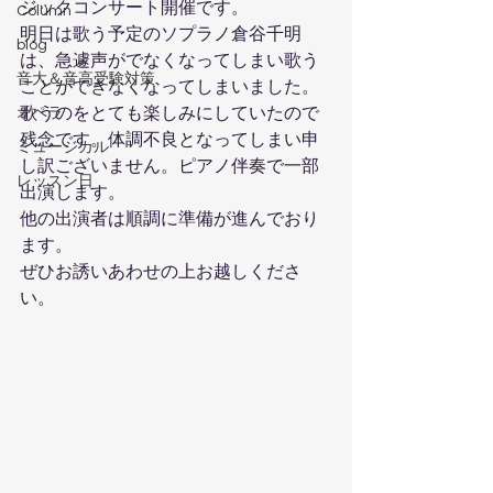
ジックコンサート開催です。
Column
明日は歌う予定のソプラノ倉谷千明
blog
は、急遽声がでなくなってしまい歌う
音大＆音高受験対策
ことができなくなってしまいました。
歌うのをとても楽しみにしていたので
オペラ
残念です。体調不良となってしまい申
ミュージカル
し訳ございません。ピアノ伴奏で一部
レッスン日
出演します。
他の出演者は順調に準備が進んでおり
ます。
ぜひお誘いあわせの上お越しくださ
い。